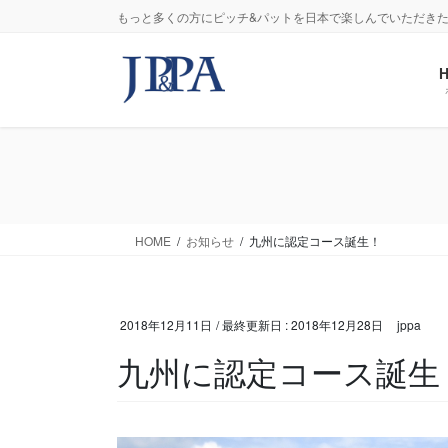
コ
ナ
もっと多くの方にピッチ&パットを日本で楽しんでいただきたい
ン
ビ
テ
ゲ
ン
ー
ツ
シ
に
ョ
移
ン
動
に
移
動
HOME
お知らせ
九州に認定コース誕生！
2018年12月11日
/ 最終更新日 :
2018年12月28日
jppa
九州に認定コース誕生