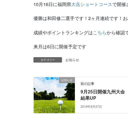
10月16日に福岡県
大岳ショートコース
で開催
優勝は和田修二選手です！2ヶ月連続です！
成績やポイントランキングは
こちら
から確認
来月は6日に開催予定です
お知らせ
カテゴリー
お知らせ
前の記事
9月25日開催九州大会
結果UP
2019年9月27日