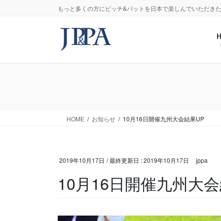
コ
ナ
もっと多くの方にピッチ&パットを日本で楽しんでいただきたい
ン
ビ
テ
ゲ
ン
ー
ツ
シ
に
ョ
移
ン
動
に
移
動
HOME
お知らせ
10月16日開催九州大会結果UP
2019年10月17日
/ 最終更新日 :
2019年10月17日
jppa
10月16日開催九州大会